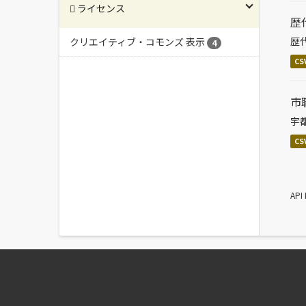
ライセンス
歴
歴
クリエイティブ・コモンズ 表示
4
CS
市
宇
CS
AP