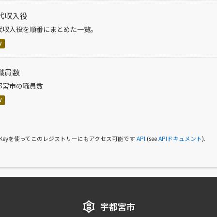
代収入役
代収入役を順番にまとめた一覧。
V
職員数
都宮市の職員数
V
I Keyを使ってこのレジストリーにもアクセス可能です
API
(see
APIドキュメント
).