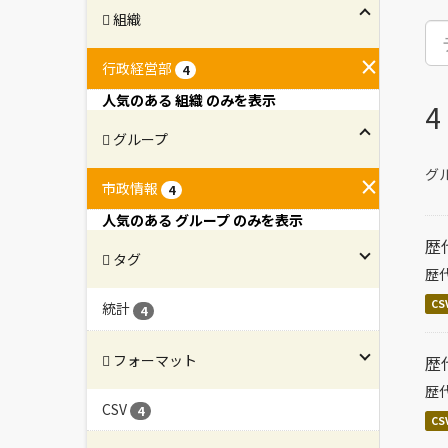
組織
行政経営部
4
人気のある 組織 のみを表示
グループ
グル
市政情報
4
人気のある グループ のみを表示
歴
タグ
歴
CS
統計
4
フォーマット
歴
歴
CSV
4
CS