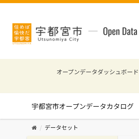
ス
キ
ッ
プ
し
て
内
容
へ
オープンデータダッシュボード
データセット