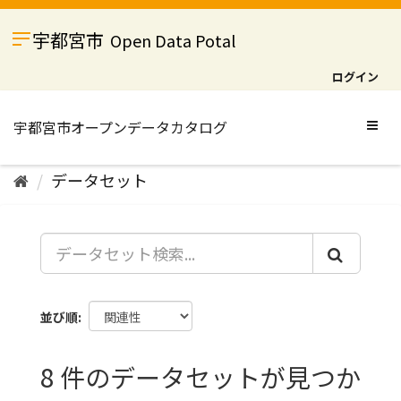
ス
キ
宇都宮市
Open Data Potal
ッ
プ
ログイン
し
て
内
Togg
容
navig
へ
データセット
並び順
8 件のデータセットが見つか