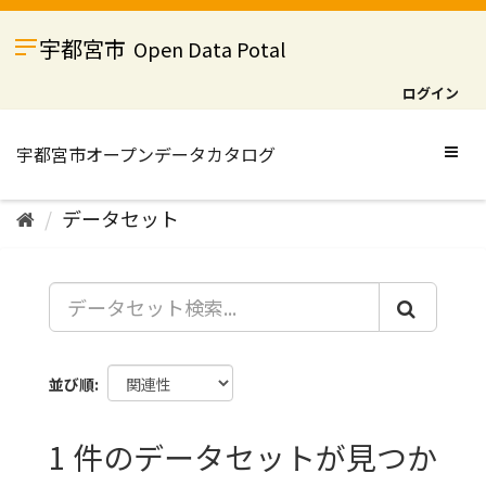
ス
キ
宇都宮市
Open Data Potal
ッ
プ
ログイン
し
て
内
Togg
容
navig
へ
データセット
並び順
1 件のデータセットが見つか