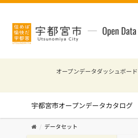
ス
キ
ッ
プ
し
て
内
容
へ
オープンデータダッシュボード
データセット