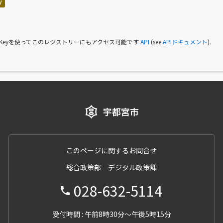
V
I Keyを使ってこのレジストリーにもアクセス可能です
API
(see
APIドキュメント
).
このページに関するお問合せ
総合政策部 デジタル政策課
028-632-5114
受付時間 : 午前8時30分～午後5時15分