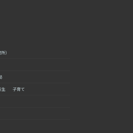
健所）
局
衛生
子育て