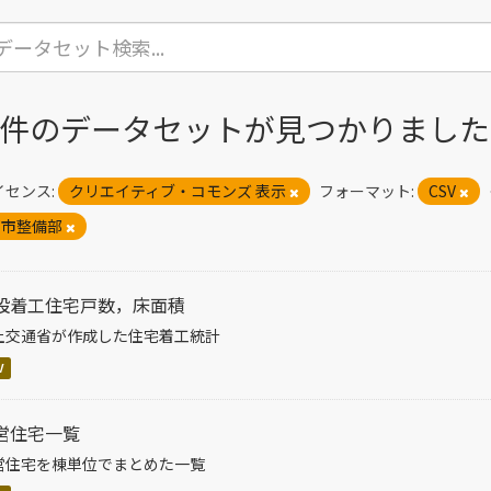
2 件のデータセットが見つかりました
イセンス:
クリエイティブ・コモンズ 表示
フォーマット:
CSV
都市整備部
設着工住宅戸数，床面積
土交通省が作成した住宅着工統計
V
営住宅一覧
営住宅を棟単位でまとめた一覧