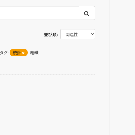
並び順
タグ:
統計
組織: