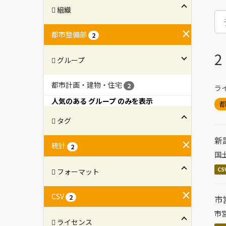
組織
都市整備部
2
グループ
都市計画・建物・住宅
2
ラ
人気のある グループ のみを表示
タグ
新
統計
2
国
CS
フォーマット
CSV
2
市
市
ライセンス