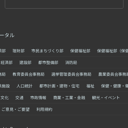
ータル
策部
理財部
市民まちづくり部
保健福祉部
保健福祉部（保
経済部
建設部
都市整備部
消防局
務局
教育委員会事務局
選挙管理委員会事務局
農業委員会事務
共施設
人口統計
都市計画・建物・住宅
福祉
保健・健康・
・文化
交通
市政情報
商業・工業・金融
観光・イベント
ご意見・ご要望
利用規約