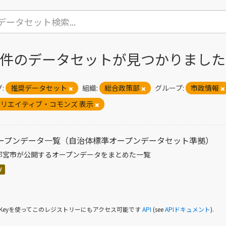
1 件のデータセットが見つかりました
:
推奨データセット
組織:
総合政策部
グループ:
市政情報
リエイティブ・コモンズ 表示
ープンデータ一覧（自治体標準オープンデータセット準拠）
都宮市が公開するオープンデータをまとめた一覧
V
I Keyを使ってこのレジストリーにもアクセス可能です
API
(see
APIドキュメント
).