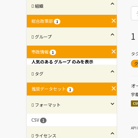
組織
総合政策部
1
グループ
市政情報
1
タグ
人気のある グループ のみを表示
ク
タグ
オ
推奨データセット
1
宇
CS
フォーマット
CSV
1
AP
ライセンス