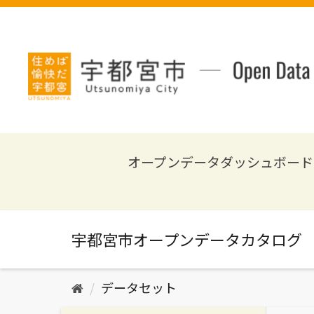
ス
キ
ッ
プ
し
て
内
容
へ
オープンデータダッシュボード
データセット