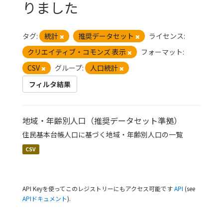
りました
タグ:
統計
推奨データセット
ライセンス:
クリエイティブ・コモンズ 表示
フォーマット:
CSV
グループ:
人口統計
フィルタ結果
地域・年齢別人口（推奨データセット準拠）
住民基本台帳人口に基づく地域・年齢別人口の一覧
CSV
API Keyを使ってこのレジストリーにもアクセス可能です
API
(see
APIドキュメント
).