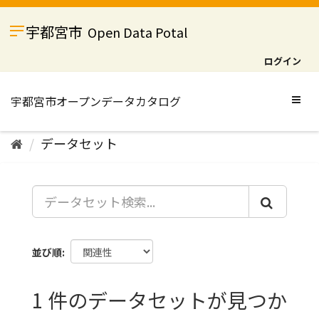
ス
キ
宇都宮市
Open Data Potal
ッ
プ
ログイン
し
て
内
Togg
容
navig
へ
データセット
並び順
1 件のデータセットが見つか