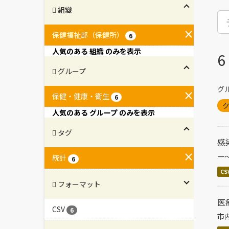
組織
保健福祉部（保健所）
6
人気のある 組織 のみを表示
グループ
グル
保健・健康・衛生
6
ク
人気のある グループ のみを表示
タグ
感
一
統計
6
CS
フォーマット
医
CSV
6
市