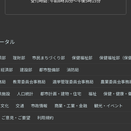
受付時間 : 午前8時30分～午後5時15分
ータル
策部
理財部
市民まちづくり部
保健福祉部
保健福祉部（保
経済部
建設部
都市整備部
消防局
務局
教育委員会事務局
選挙管理委員会事務局
農業委員会事務
共施設
人口統計
都市計画・建物・住宅
福祉
保健・健康・
・文化
交通
市政情報
商業・工業・金融
観光・イベント
ご意見・ご要望
利用規約