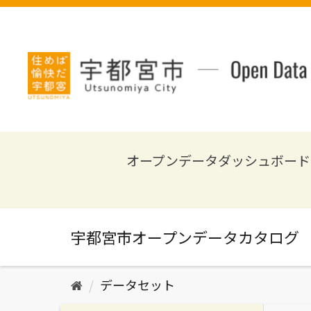
ス
キ
ッ
プ
し
て
内
容
へ
オープンデータダッシュボード
データセット