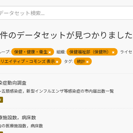
6 件のデータセットが見つかりました
ープ:
保健・健康・衛生
組織:
保健福祉部（保健所）
ライセ
リエイティブ・コモンズ 表示
タグ:
統計
染症動向調査
～五類感染症，新型インフルエンザ等感染症の市内届出数一覧
V
療施設数，病床数
内の医療施設数，病床数