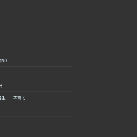
健所）
局
衛生
子育て