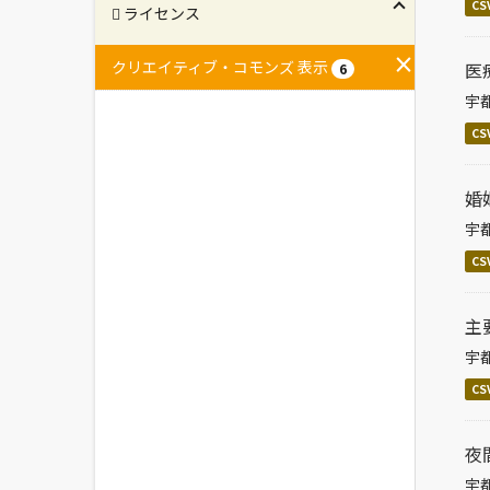
CS
ライセンス
クリエイティブ・コモンズ 表示
医
6
宇
CS
婚
宇
CS
主
宇
CS
夜
宇