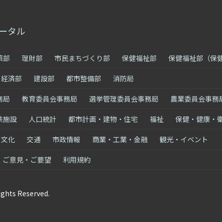
ータル
策部
理財部
市民まちづくり部
保健福祉部
保健福祉部（保
経済部
建設部
都市整備部
消防局
務局
教育委員会事務局
選挙管理委員会事務局
農業委員会事務
共施設
人口統計
都市計画・建物・住宅
福祉
保健・健康・
・文化
交通
市政情報
商業・工業・金融
観光・イベント
ご意見・ご要望
利用規約
ights Reserved.