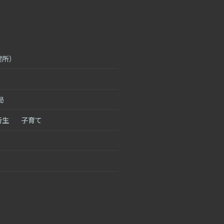
健所）
局
衛生
子育て