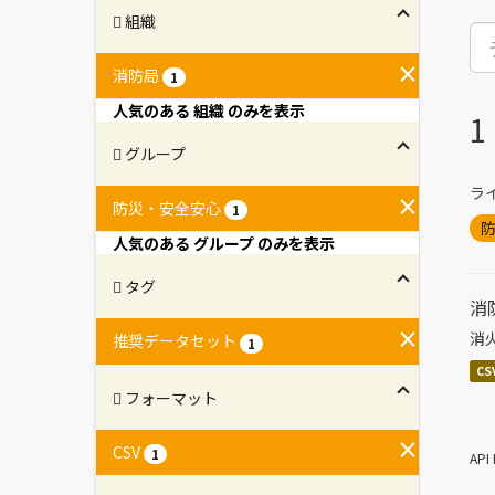
組織
消防局
1
人気のある 組織 のみを表示
グループ
ラ
防災・安全安心
1
人気のある グループ のみを表示
タグ
消
消
推奨データセット
1
CS
フォーマット
CSV
1
AP