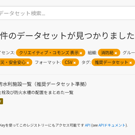
1 件のデータセットが見つかりました
イセンス:
クリエイティブ・コモンズ 表示
組織:
消防局
グルー
防災・安全安心
フォーマット:
CSV
タグ:
推奨データセット
防水利施設一覧（推奨データセット準拠）
火栓及び防火水槽の配置をまとめた一覧
V
I Keyを使ってこのレジストリーにもアクセス可能です
API
(see
APIドキュメント
).