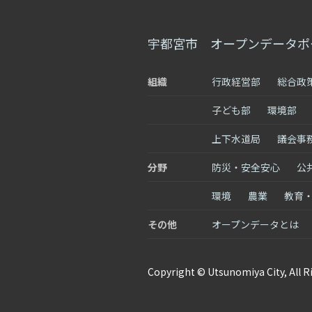
宇都宮市 オープンデータポ
組織
行政経営部
総合政
子ども部
環境部
上下水道局
議会事
分野
防災・安全安心
公
環境
農業
教育
その他
オープンデータとは
Copyright © Utsunomiya City, All R