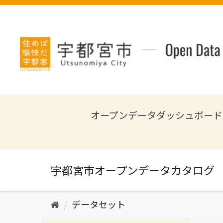
ス
キ
ッ
プ
し
て
内
容
へ
オープンデータダッシュボード
データセット