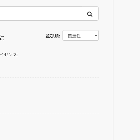
た
並び順
イセンス: