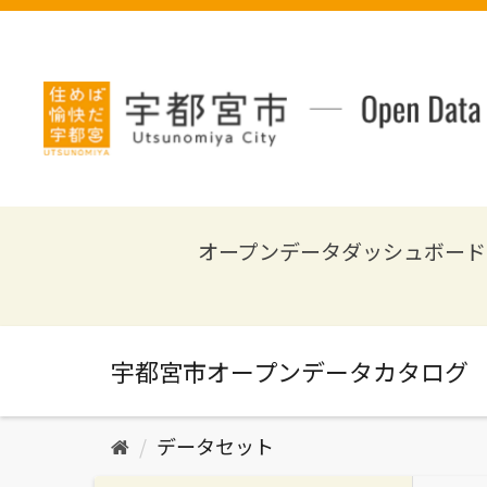
ス
キ
ッ
プ
し
て
内
容
へ
オープンデータダッシュボード
データセット