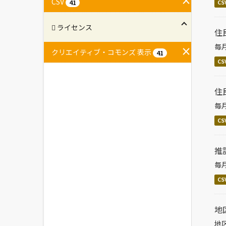
CSV
41
CS
ライセンス
住
毎
クリエイティブ・コモンズ 表示
41
CS
住
毎
CS
推
毎
CS
地
地