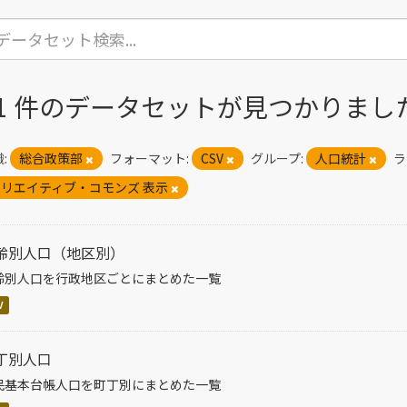
41 件のデータセットが見つかりまし
:
総合政策部
フォーマット:
CSV
グループ:
人口統計
ラ
リエイティブ・コモンズ 表示
齢別人口（地区別）
齢別人口を行政地区ごとにまとめた一覧
V
丁別人口
民基本台帳人口を町丁別にまとめた一覧