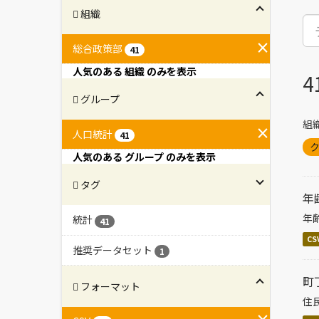
組織
総合政策部
41
人気のある 組織 のみを表示
グループ
組織
人口統計
41
ク
人気のある グループ のみを表示
タグ
年
年
統計
41
CS
推奨データセット
1
町
フォーマット
住