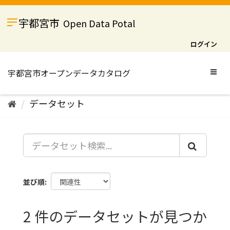
ス
キ
宇都宮市
Open Data Potal
ッ
プ
ログイン
し
て
内
Togg
容
navig
へ
データセット
並び順
2 件のデータセットが見つか