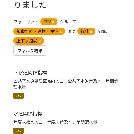
りました
フォーマット:
CSV
グループ:
都市計画・建物・住宅
タグ:
統計
組織:
上下水道局
フィルタ結果
下水道関係指標
公共下水道処理区域内人口，公共下水道普及率，年間処
理水量
CSV
水道関係指標
年度末給水人口，年度末普及率，年間配水量
CSV