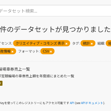
1 件のデータセットが見つかりました
イセンス:
クリエイティブ・コモンズ 表示
タグ:
統計
組織:
市政情報
フォーマット:
CSV
輪場車券売上一覧
都宮競輪場の車券売上額を年度順にまとめた一覧
V
I Keyを使ってこのレジストリーにもアクセス可能です
API
(see
APIドキュメント
).