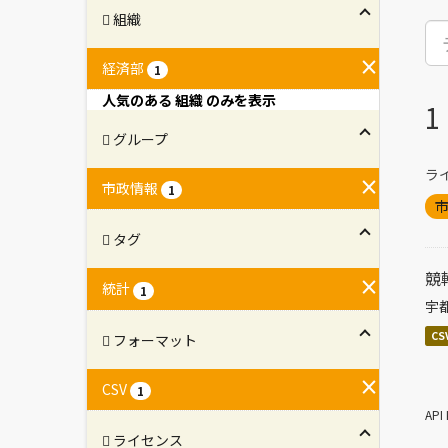
組織
経済部
1
人気のある 組織 のみを表示
グループ
ラ
市政情報
1
タグ
競
統計
1
宇
CS
フォーマット
CSV
1
AP
ライセンス