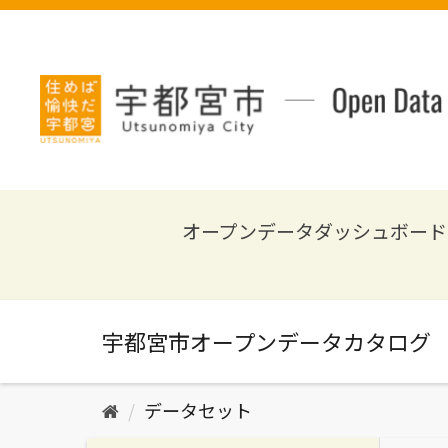
ス
キ
ッ
プ
し
て
内
容
へ
オープンデータダッシュボード
データセット