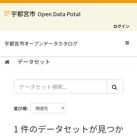
ス
キ
宇都宮市
Open Data Potal
ッ
プ
ログイン
し
て
内
Togg
容
navig
へ
データセット
並び順
1 件のデータセットが見つか