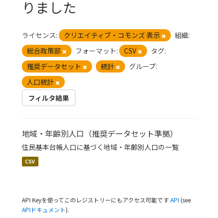
りました
ライセンス:
クリエイティブ・コモンズ 表示
組織:
総合政策部
フォーマット:
CSV
タグ:
推奨データセット
統計
グループ:
人口統計
フィルタ結果
地域・年齢別人口（推奨データセット準拠）
住民基本台帳人口に基づく地域・年齢別人口の一覧
CSV
API Keyを使ってこのレジストリーにもアクセス可能です
API
(see
APIドキュメント
).