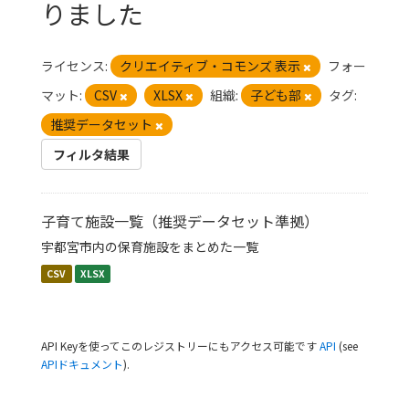
りました
ライセンス:
クリエイティブ・コモンズ 表示
フォー
マット:
CSV
XLSX
組織:
子ども部
タグ:
推奨データセット
フィルタ結果
子育て施設一覧（推奨データセット準拠）
宇都宮市内の保育施設をまとめた一覧
CSV
XLSX
API Keyを使ってこのレジストリーにもアクセス可能です
API
(see
APIドキュメント
).