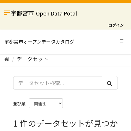
ス
キ
宇都宮市
Open Data Potal
ッ
プ
ログイン
し
て
内
Togg
容
navig
へ
データセット
並び順
1 件のデータセットが見つか