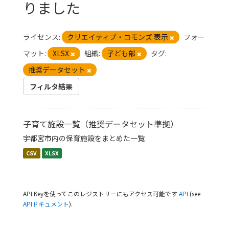
りました
ライセンス:
クリエイティブ・コモンズ 表示
フォー
マット:
XLSX
組織:
子ども部
タグ:
推奨データセット
フィルタ結果
子育て施設一覧（推奨データセット準拠）
宇都宮市内の保育施設をまとめた一覧
CSV
XLSX
API Keyを使ってこのレジストリーにもアクセス可能です
API
(see
APIドキュメント
).