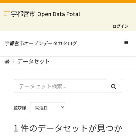
ス
キ
宇都宮市
Open Data Potal
ッ
プ
ログイン
し
て
内
Togg
容
navig
へ
データセット
並び順
1 件のデータセットが見つか