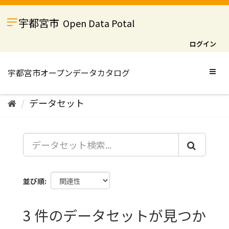
ス
キ
宇都宮市
Open Data Potal
ッ
プ
ログイン
し
て
内
Togg
容
navig
へ
データセット
並び順
3 件のデータセットが見つか