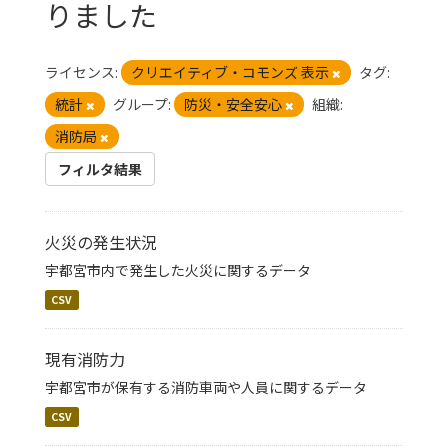
りました
ライセンス:
クリエイティブ・コモンズ 表示
タグ:
統計
グループ:
防災・安全安心
組織:
消防局
フィルタ結果
火災の発生状況
宇都宮市内で発生した火災に関するデータ
CSV
現有消防力
宇都宮市が保有する消防車両や人員に関するデータ
CSV