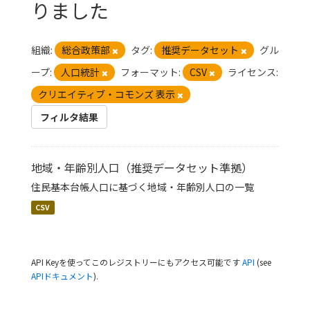
りました
組織:
総合政策部
タグ:
推奨データセット
グル
ープ:
人口統計
フォーマット:
CSV
ライセンス:
クリエイティブ・コモンズ 表示
フィルタ結果
地域・年齢別人口（推奨データセット準拠）
住民基本台帳人口に基づく地域・年齢別人口の一覧
CSV
API Keyを使ってこのレジストリーにもアクセス可能です
API
(see
APIドキュメント
).