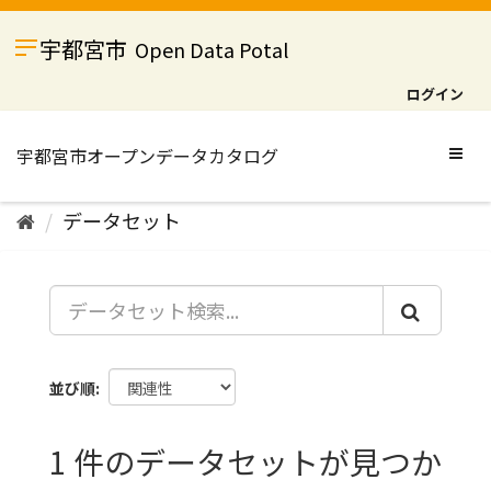
ス
キ
宇都宮市
Open Data Potal
ッ
プ
ログイン
し
て
内
Togg
容
navig
へ
データセット
並び順
1 件のデータセットが見つか