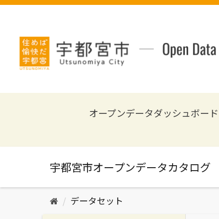
ス
キ
ッ
プ
し
て
内
容
へ
オープンデータダッシュボード
データセット