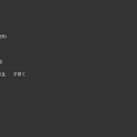
健所）
局
衛生
子育て