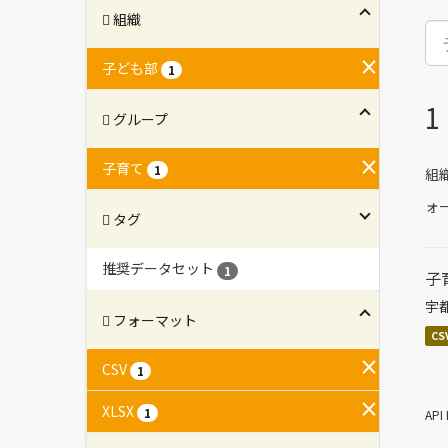
組織
子ども部
1
グループ
子育て
1
組織
ォ
タグ
推奨データセット
1
子
宇
フォーマット
CS
CSV
1
XLSX
1
AP