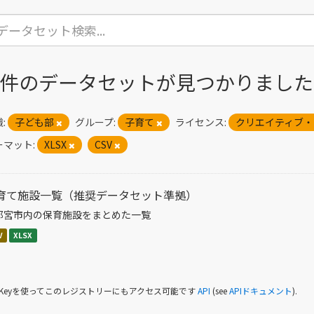
1 件のデータセットが見つかりました
:
子ども部
グループ:
子育て
ライセンス:
クリエイティブ・
ーマット:
XLSX
CSV
育て施設一覧（推奨データセット準拠）
都宮市内の保育施設をまとめた一覧
V
XLSX
I Keyを使ってこのレジストリーにもアクセス可能です
API
(see
APIドキュメント
).