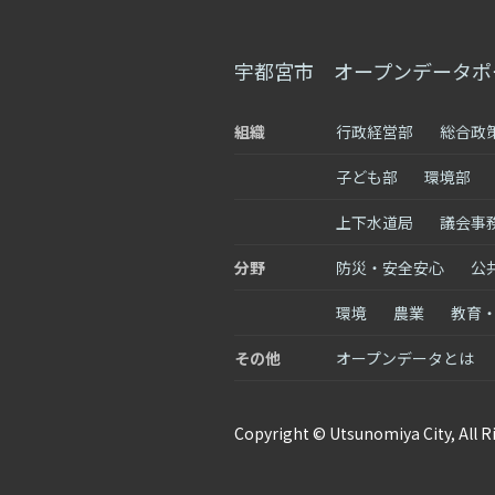
宇都宮市 オープンデータポ
組織
行政経営部
総合政
子ども部
環境部
上下水道局
議会事
分野
防災・安全安心
公
環境
農業
教育
その他
オープンデータとは
Copyright © Utsunomiya City, All R