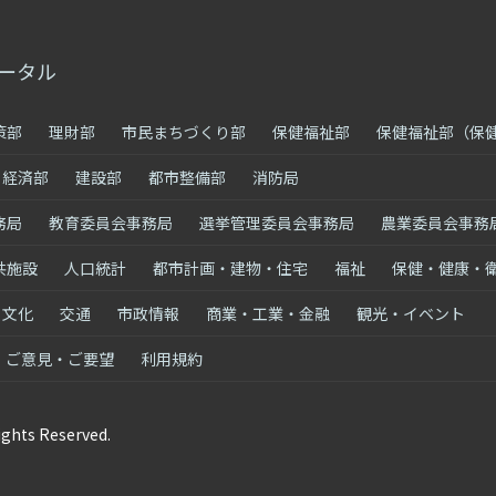
ータル
策部
理財部
市民まちづくり部
保健福祉部
保健福祉部（保
経済部
建設部
都市整備部
消防局
務局
教育委員会事務局
選挙管理委員会事務局
農業委員会事務
共施設
人口統計
都市計画・建物・住宅
福祉
保健・健康・
・文化
交通
市政情報
商業・工業・金融
観光・イベント
ご意見・ご要望
利用規約
ights Reserved.