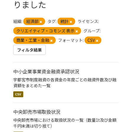
りました
組織:
経済部
タグ:
統計
ライセンス:
クリエイティブ・コモンズ 表示
グループ:
商業・工業・金融
フォーマット:
CSV
フィルタ結果
中小企業事業資金融資承認状況
宇都宮市制度融資の各資金の年度ごとの融資件数及び融
資額をまとめた一覧
CSV
中央卸売市場取扱状況
中央卸売市場における取扱状況の一覧（数量1t及び金額
千円未満は切り捨て）