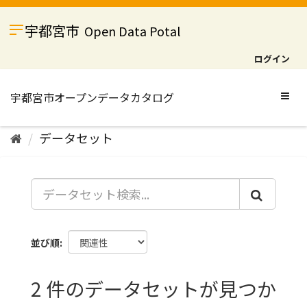
ス
キ
宇都宮市
Open Data Potal
ッ
プ
ログイン
し
て
内
Togg
容
navig
へ
データセット
並び順
2 件のデータセットが見つか