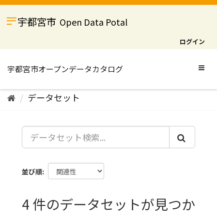
ス
キ
宇都宮市
Open Data Potal
ッ
プ
ログイン
し
て
内
Togg
容
navig
へ
データセット
並び順
4 件のデータセットが見つか