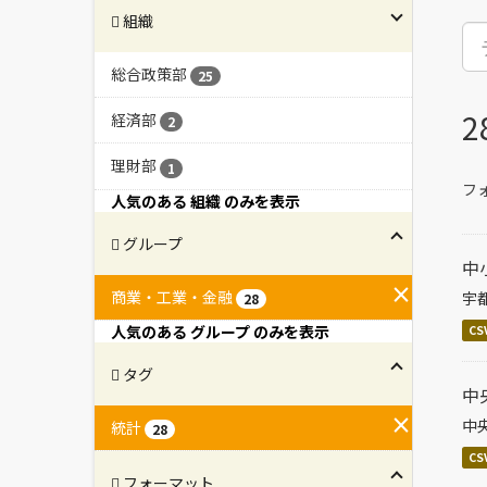
組織
総合政策部
25
経済部
2
理財部
1
フ
人気のある 組織 のみを表示
グループ
中
商業・工業・金融
宇
28
人気のある グループ のみを表示
CS
タグ
中
中
統計
28
CS
フォーマット