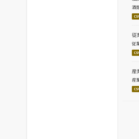
酒
CS
従
従
CS
産
産
CS