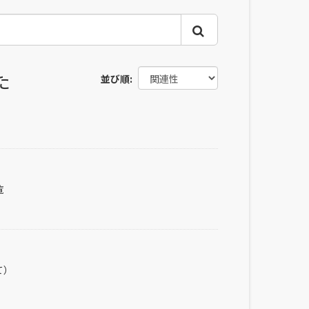
た
並び順
覧
て）