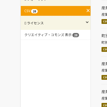
産
CSV
28
産
CS
ライセンス
クリエイティブ・コモンズ 表示
町
28
町
CS
産
産
CS
産
産
CS