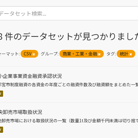
28 件のデータセットが見つかりまし
ォーマット:
CSV
グループ:
商業・工業・金融
タグ:
統計
小企業事業資金融資承認状況
都宮市制度融資の各資金の年度ごとの融資件数及び融資額をまとめた一
V
央卸売市場取扱状況
央卸売市場における取扱状況の一覧（数量1t及び金額千円未満は切り捨
V