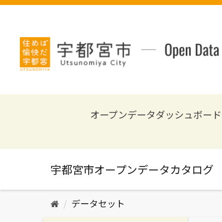
ス
キ
ッ
プ
し
て
内
容
へ
オープンデータダッシュボード
データセット