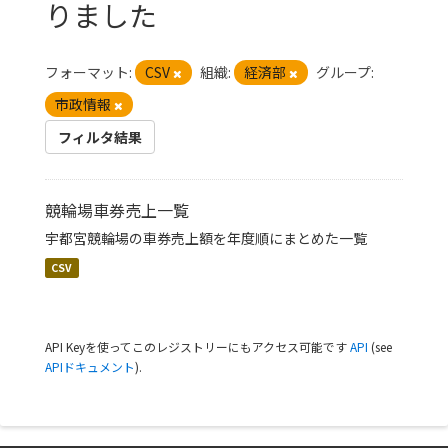
りました
フォーマット:
CSV
組織:
経済部
グループ:
市政情報
フィルタ結果
競輪場車券売上一覧
宇都宮競輪場の車券売上額を年度順にまとめた一覧
CSV
API Keyを使ってこのレジストリーにもアクセス可能です
API
(see
APIドキュメント
).