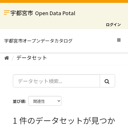
ス
キ
宇都宮市
Open Data Potal
ッ
プ
ログイン
し
て
内
Togg
容
navig
へ
データセット
並び順
1 件のデータセットが見つか