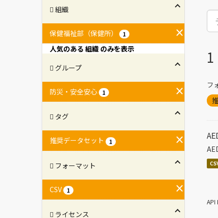
組織
保健福祉部（保健所）
1
人気のある 組織 のみを表示
グループ
フ
防災・安全安心
1
タグ
A
推奨データセット
1
A
CS
フォーマット
CSV
1
AP
ライセンス