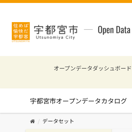
ス
キ
ッ
プ
し
て
内
容
へ
オープンデータダッシュボード
データセット