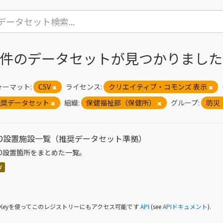
1 件のデータセットが見つかりました
ォーマット:
CSV
ライセンス:
クリエイティブ・コモンズ 表示
推奨データセット
組織:
保健福祉部（保健所）
グループ:
防災
ED設置施設一覧（推奨データセット準拠）
ED設置箇所をまとめた一覧。
V
I Keyを使ってこのレジストリーにもアクセス可能です
API
(see
APIドキュメント
).