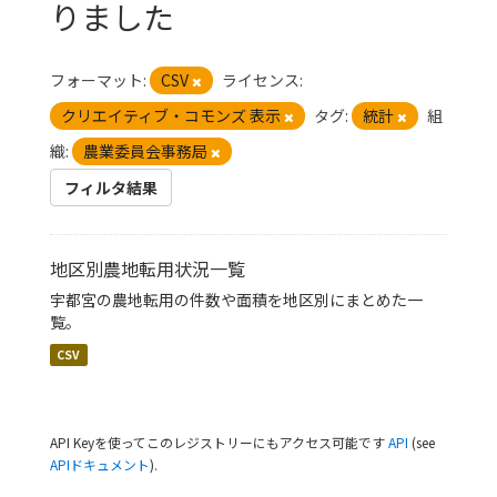
りました
フォーマット:
CSV
ライセンス:
クリエイティブ・コモンズ 表示
タグ:
統計
組
織:
農業委員会事務局
フィルタ結果
地区別農地転用状況一覧
宇都宮の農地転用の件数や面積を地区別にまとめた一
覧。
CSV
API Keyを使ってこのレジストリーにもアクセス可能です
API
(see
APIドキュメント
).