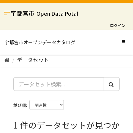
ス
キ
宇都宮市
Open Data Potal
ッ
プ
ログイン
し
て
内
Togg
容
navig
へ
データセット
並び順
1 件のデータセットが見つか