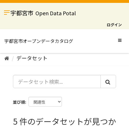
ス
キ
宇都宮市
Open Data Potal
ッ
プ
ログイン
し
て
内
Togg
容
navig
へ
データセット
並び順
5 件のデータセットが見つか