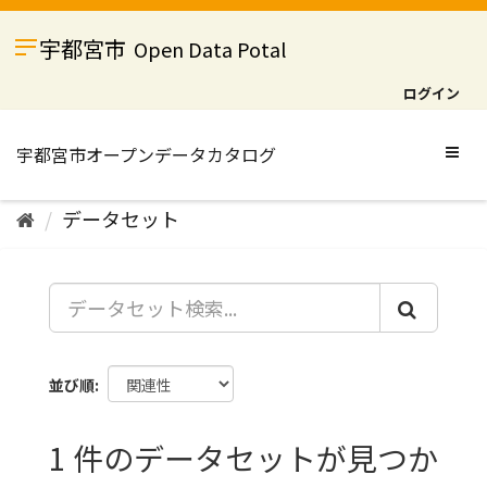
ス
キ
宇都宮市
Open Data Potal
ッ
プ
ログイン
し
て
内
Togg
容
navig
へ
データセット
並び順
1 件のデータセットが見つか