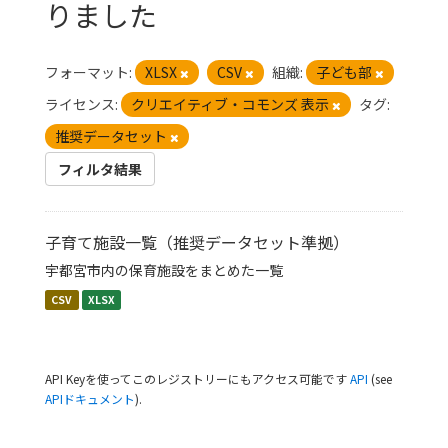
りました
フォーマット:
XLSX
CSV
組織:
子ども部
ライセンス:
クリエイティブ・コモンズ 表示
タグ:
推奨データセット
フィルタ結果
子育て施設一覧（推奨データセット準拠）
宇都宮市内の保育施設をまとめた一覧
CSV
XLSX
API Keyを使ってこのレジストリーにもアクセス可能です
API
(see
APIドキュメント
).