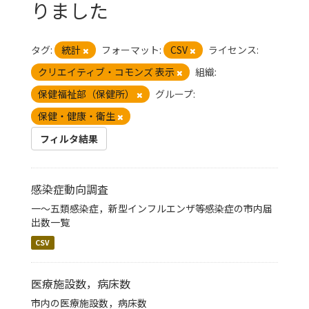
りました
タグ:
統計
フォーマット:
CSV
ライセンス:
クリエイティブ・コモンズ 表示
組織:
保健福祉部（保健所）
グループ:
保健・健康・衛生
フィルタ結果
感染症動向調査
一～五類感染症，新型インフルエンザ等感染症の市内届
出数一覧
CSV
医療施設数，病床数
市内の医療施設数，病床数