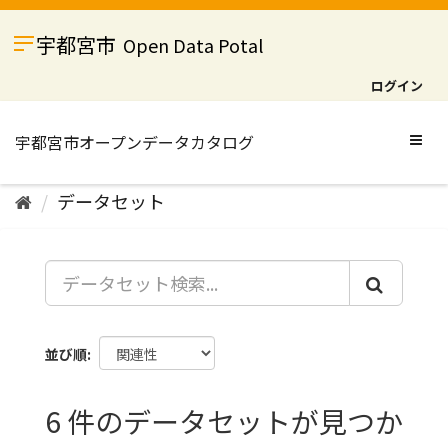
ス
キ
宇都宮市
Open Data Potal
ッ
プ
ログイン
し
て
内
Togg
容
navig
へ
データセット
並び順
6 件のデータセットが見つか