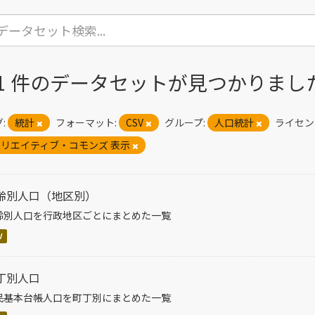
41 件のデータセットが見つかりまし
:
統計
フォーマット:
CSV
グループ:
人口統計
ライセン
リエイティブ・コモンズ 表示
齢別人口（地区別）
齢別人口を行政地区ごとにまとめた一覧
V
丁別人口
民基本台帳人口を町丁別にまとめた一覧