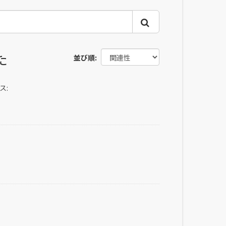
た
並び順
ス: