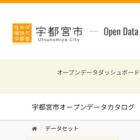
ス
キ
ッ
プ
し
て
内
容
へ
オープンデータダッシュボード
データセット