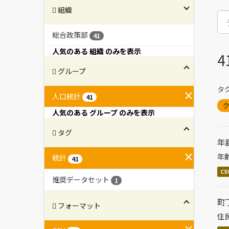
組織
総合政策部
41
人気のある 組織 のみを表示
グループ
タグ
人口統計
41
ク
人気のある グループ のみを表示
タグ
年
年
統計
41
CS
推奨データセット
1
町
フォーマット
住