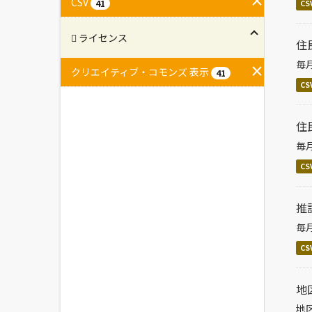
CSV
41
CS
ライセンス
住
毎
クリエイティブ・コモンズ 表示
41
CS
住
毎
CS
推
毎
CS
地
地