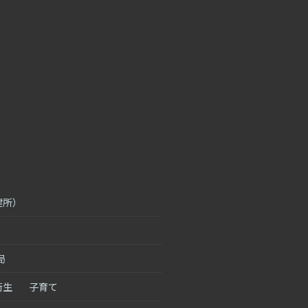
健所）
局
衛生
子育て