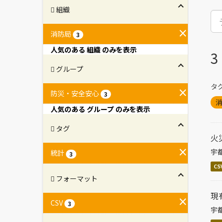
組織
消防局
3
人気のある 組織 のみを表示
グループ
タグ
防災・安全安心
3
人気のある グループ のみを表示
タグ
火
宇
統計
3
CS
フォーマット
現
CSV
3
宇