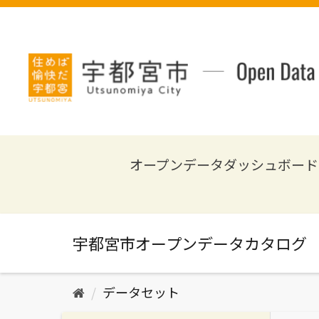
ス
キ
ッ
プ
し
て
内
容
へ
オープンデータダッシュボード
データセット