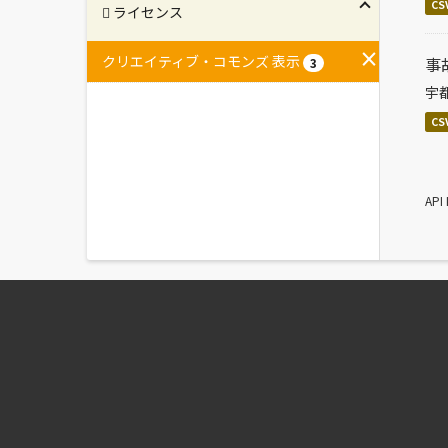
CS
ライセンス
クリエイティブ・コモンズ 表示
事
3
宇
CS
AP