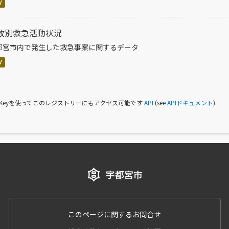
V
故別救急活動状況
都宮市内で発生した救急事案に関するデータ
V
I Keyを使ってこのレジストリーにもアクセス可能です
API
(see
APIドキュメント
).
このページに関するお問合せ