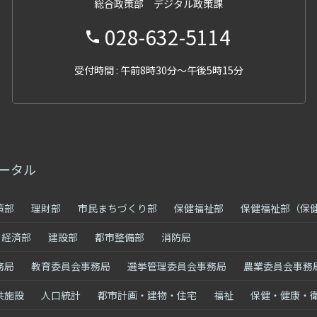
総合政策部 デジタル政策課
028-632-5114
受付時間 : 午前8時30分～午後5時15分
ータル
策部
理財部
市民まちづくり部
保健福祉部
保健福祉部（保
経済部
建設部
都市整備部
消防局
務局
教育委員会事務局
選挙管理委員会事務局
農業委員会事務
共施設
人口統計
都市計画・建物・住宅
福祉
保健・健康・