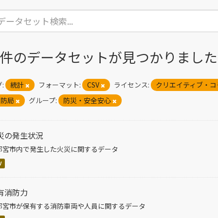
3 件のデータセットが見つかりました
:
統計
フォーマット:
CSV
ライセンス:
クリエイティブ・コ
消防局
グループ:
防災・安全安心
災の発生状況
都宮市内で発生した火災に関するデータ
V
有消防力
都宮市が保有する消防車両や人員に関するデータ