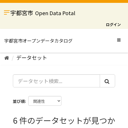
ス
キ
宇都宮市
Open Data Potal
ッ
プ
ログイン
し
て
内
Togg
容
navig
へ
データセット
並び順
6 件のデータセットが見つか