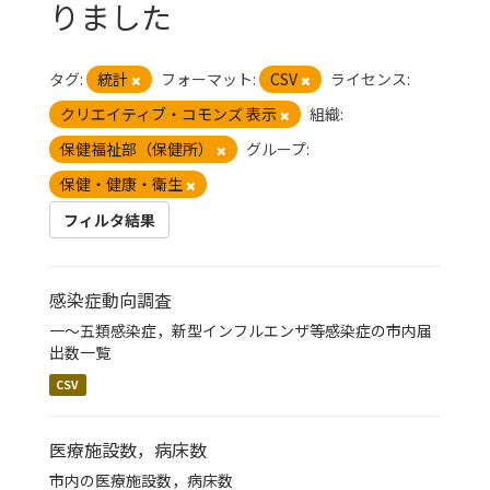
りました
タグ:
統計
フォーマット:
CSV
ライセンス:
クリエイティブ・コモンズ 表示
組織:
保健福祉部（保健所）
グループ:
保健・健康・衛生
フィルタ結果
感染症動向調査
一～五類感染症，新型インフルエンザ等感染症の市内届
出数一覧
CSV
医療施設数，病床数
市内の医療施設数，病床数