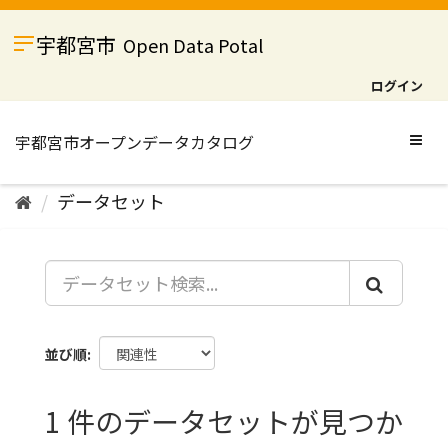
ス
キ
宇都宮市
Open Data Potal
ッ
プ
ログイン
し
て
内
Togg
容
navig
へ
データセット
並び順
1 件のデータセットが見つか