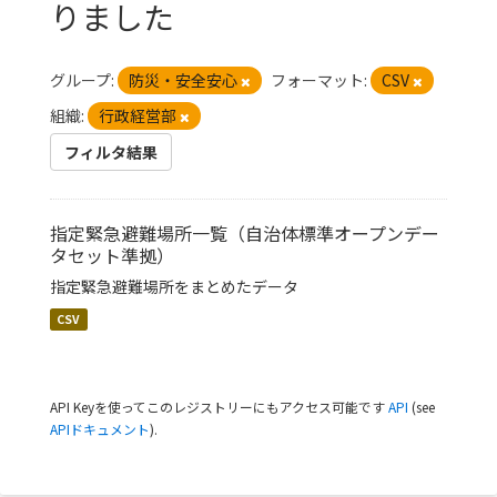
りました
グループ:
防災・安全安心
フォーマット:
CSV
組織:
行政経営部
フィルタ結果
指定緊急避難場所一覧（自治体標準オープンデー
タセット準拠）
指定緊急避難場所をまとめたデータ
CSV
API Keyを使ってこのレジストリーにもアクセス可能です
API
(see
APIドキュメント
).