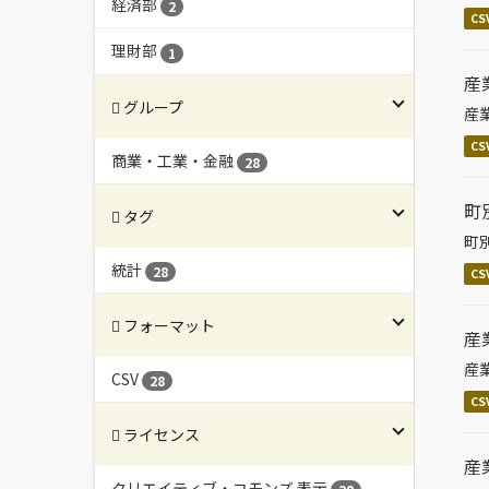
経済部
2
CS
理財部
1
産
グループ
産
CS
商業・工業・金融
28
町
タグ
町
統計
28
CS
フォーマット
産
産
CSV
28
CS
ライセンス
産
クリエイティブ・コモンズ 表示