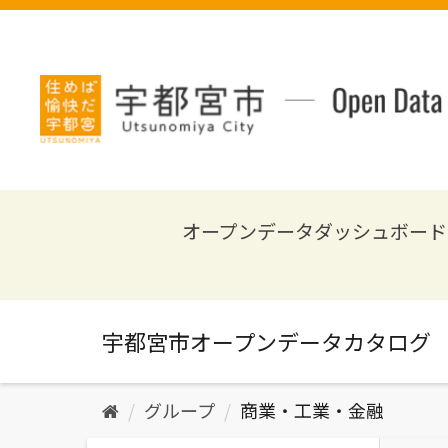
ス
キ
ッ
プ
し
て
内
容
へ
オープンデータダッシュボード
グループ
商業・工業・金融