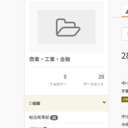
商業・工業・金融
0
28
中
フォロワー
データセット
宇
CS
組織
中
総合政策部
25
中