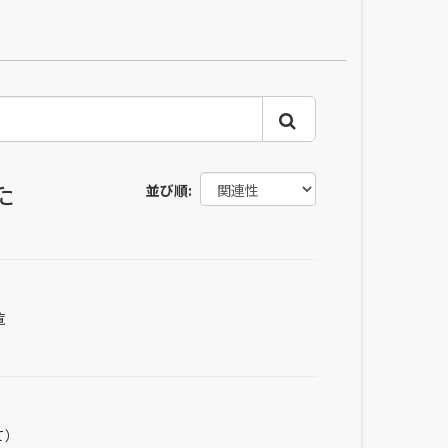
た
並び順
覧
て）