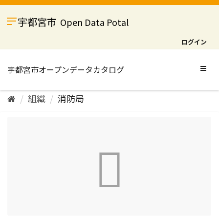
ス
キ
宇都宮市
Open Data Potal
ッ
プ
ログイン
し
て
内
Togg
容
navig
へ
組織
消防局