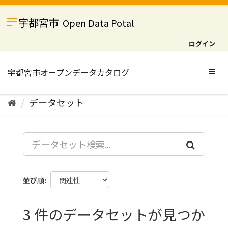
ス
キ
宇都宮市
Open Data Potal
ッ
プ
ログイン
し
て
内
Togg
容
navig
へ
データセット
並び順
3 件のデータセットが見つか