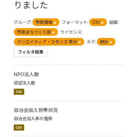
りました
グループ:
市政情報
フォーマット:
CSV
組織:
市民まちづくり部
ライセンス:
クリエイティブ・コモンズ 表示
タグ:
統計
フィルタ結果
NPO法人数
認証法人数
CSV
自治会加入世帯状況
自治会加入率の推移
CSV