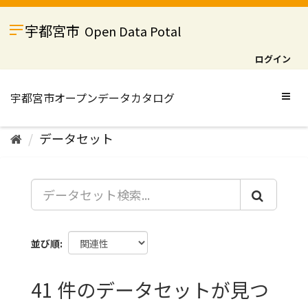
ス
キ
宇都宮市
Open Data Potal
ッ
プ
ログイン
し
て
内
Togg
容
navig
へ
データセット
並び順
41 件のデータセットが見つ