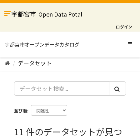
ス
キ
宇都宮市
Open Data Potal
ッ
プ
ログイン
し
て
内
Togg
容
navig
へ
データセット
並び順
11 件のデータセットが見つ