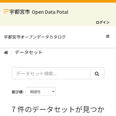
ス
キ
宇都宮市
Open Data Potal
ッ
プ
ログイン
し
て
内
Togg
容
navig
へ
データセット
並び順
7 件のデータセットが見つか