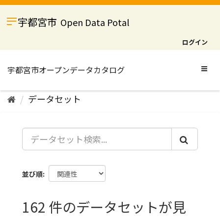
ス
キ
宇都宮市
Open Data Potal
ッ
プ
ログイン
し
て
内
Togg
容
navig
へ
データセット
並び順
162 件のデータセットが見