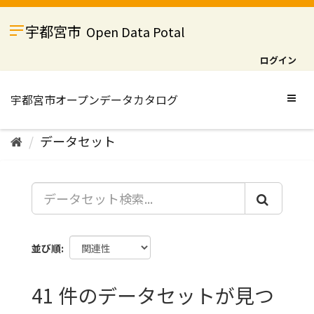
ス
キ
宇都宮市
Open Data Potal
ッ
プ
ログイン
し
て
内
Togg
容
navig
へ
データセット
並び順
41 件のデータセットが見つ