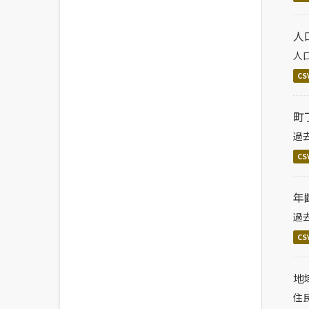
人
人
CS
町
過
CS
年
過
CS
地
住