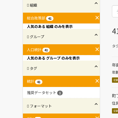
組織
総合政策部
41
人気のある 組織 のみを表示
グループ
タグ
人口統計
41
人気のある グループ のみを表示
年
タグ
年
CS
統計
41
推奨データセット
1
町
住
フォーマット
CS