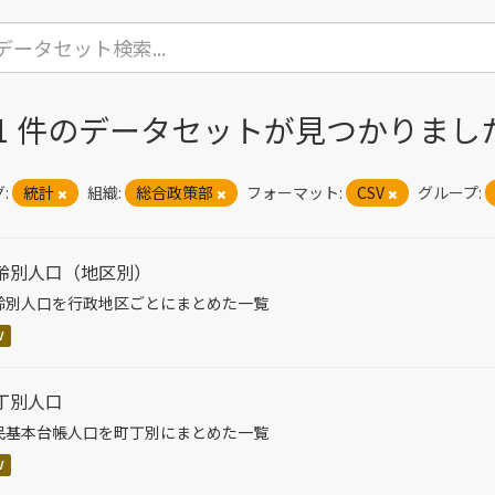
41 件のデータセットが見つかりまし
:
統計
組織:
総合政策部
フォーマット:
CSV
グループ:
齢別人口（地区別）
齢別人口を行政地区ごとにまとめた一覧
V
丁別人口
民基本台帳人口を町丁別にまとめた一覧
V