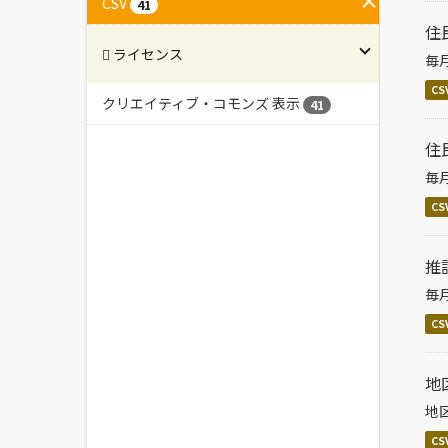
CSV
41
住
ライセンス
毎
CS
クリエイティブ・コモンズ 表示
41
住
毎
CS
推
毎
CS
地
地
CS