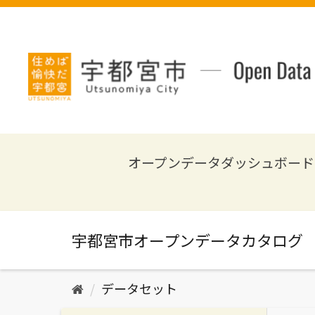
ス
キ
ッ
プ
し
て
内
容
へ
オープンデータダッシュボード
データセット