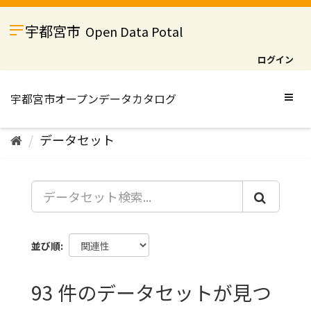
ス
キ
宇都宮市
Open Data Potal
ッ
プ
ログイン
し
て
内
Togg
容
navig
へ
データセット
並び順
93 件のデータセットが見つ