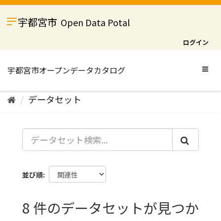
ス
キ
宇都宮市
Open Data Potal
ッ
プ
ログイン
し
て
内
Togg
容
navig
へ
データセット
並び順
8 件のデータセットが見つか