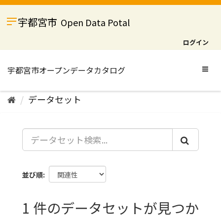
ス
キ
宇都宮市
Open Data Potal
ッ
プ
ログイン
し
て
内
Togg
容
navig
へ
データセット
並び順
1 件のデータセットが見つか