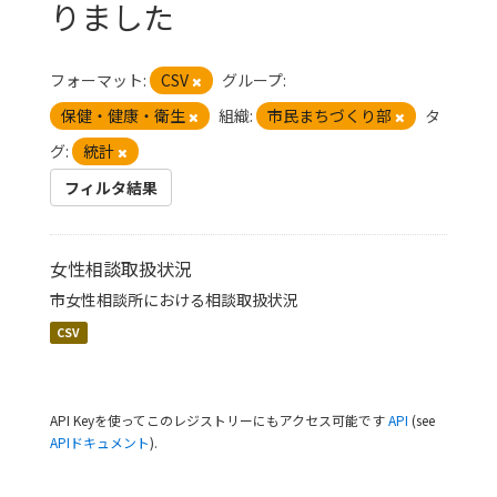
りました
フォーマット:
CSV
グループ:
保健・健康・衛生
組織:
市民まちづくり部
タ
グ:
統計
フィルタ結果
女性相談取扱状況
市女性相談所における相談取扱状況
CSV
API Keyを使ってこのレジストリーにもアクセス可能です
API
(see
APIドキュメント
).