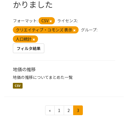
かりました
フォーマット:
CSV
ライセンス:
クリエイティブ・コモンズ 表示
グループ:
人口統計
フィルタ結果
地価の推移
地価の推移についてまとめた一覧
CSV
«
1
2
3