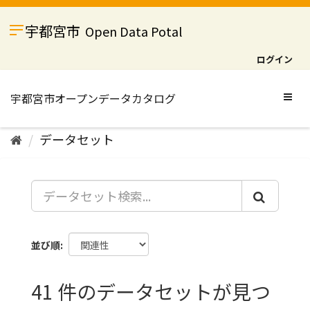
ス
キ
宇都宮市
Open Data Potal
ッ
プ
ログイン
し
て
内
Togg
容
navig
へ
データセット
並び順
41 件のデータセットが見つ