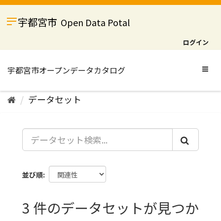
ス
キ
宇都宮市
Open Data Potal
ッ
プ
ログイン
し
て
内
Togg
容
navig
へ
データセット
並び順
3 件のデータセットが見つか