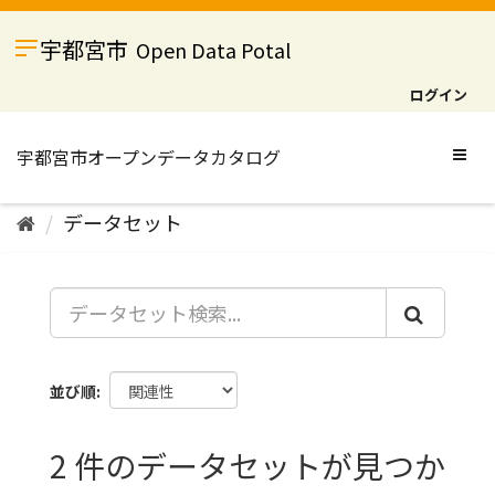
ス
キ
宇都宮市
Open Data Potal
ッ
プ
ログイン
し
て
内
Togg
容
navig
へ
データセット
並び順
2 件のデータセットが見つか