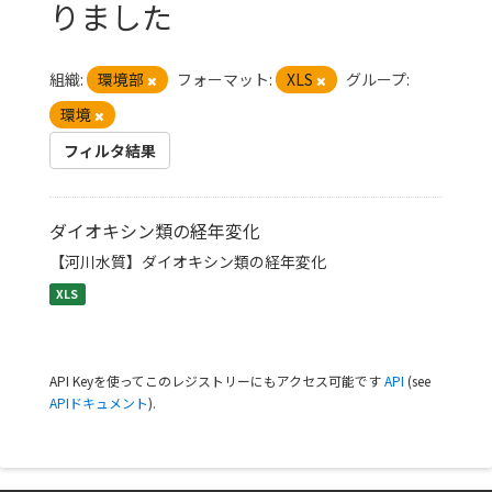
りました
組織:
環境部
フォーマット:
XLS
グループ:
環境
フィルタ結果
ダイオキシン類の経年変化
【河川水質】ダイオキシン類の経年変化
XLS
API Keyを使ってこのレジストリーにもアクセス可能です
API
(see
APIドキュメント
).