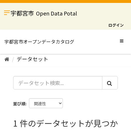
ス
キ
宇都宮市
Open Data Potal
ッ
プ
ログイン
し
て
内
Togg
容
navig
へ
データセット
並び順
1 件のデータセットが見つか