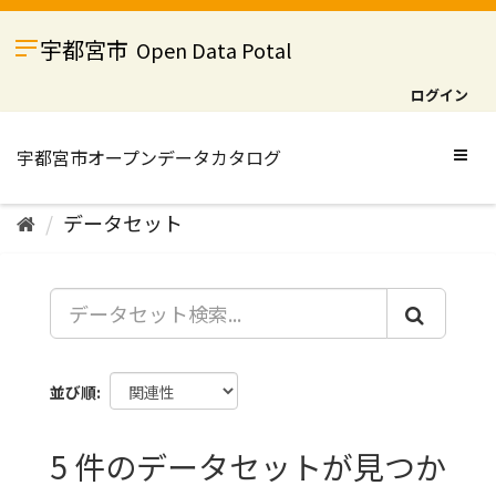
ス
キ
宇都宮市
Open Data Potal
ッ
プ
ログイン
し
て
内
Togg
容
navig
へ
データセット
並び順
5 件のデータセットが見つか