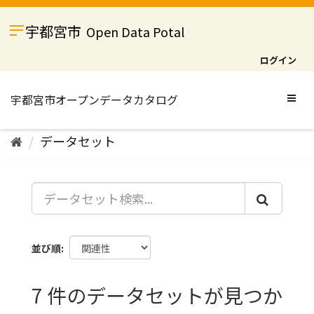
ス
キ
宇都宮市
Open Data Potal
ッ
プ
ログイン
し
て
内
Togg
容
navig
へ
データセット
並び順
7 件のデータセットが見つか