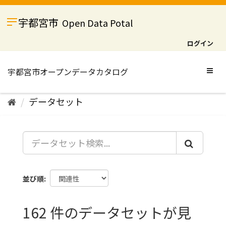
ス
キ
宇都宮市
Open Data Potal
ッ
プ
ログイン
し
て
内
Togg
容
navig
へ
データセット
並び順
162 件のデータセットが見