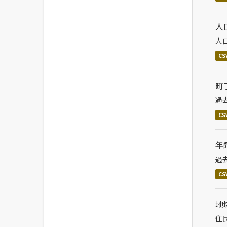
人
人
CS
町
過
CS
年
過
CS
地
住