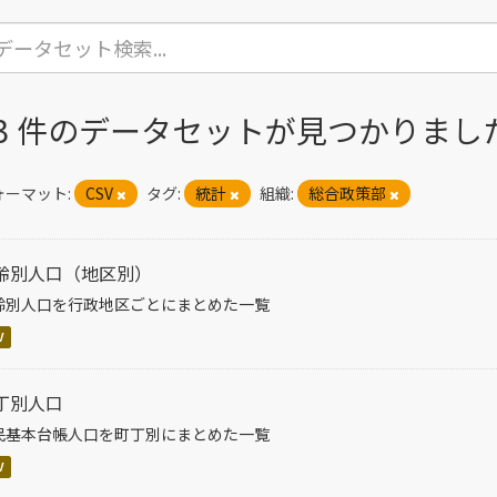
93 件のデータセットが見つかりまし
ォーマット:
CSV
タグ:
統計
組織:
総合政策部
齢別人口（地区別）
齢別人口を行政地区ごとにまとめた一覧
V
丁別人口
民基本台帳人口を町丁別にまとめた一覧
V