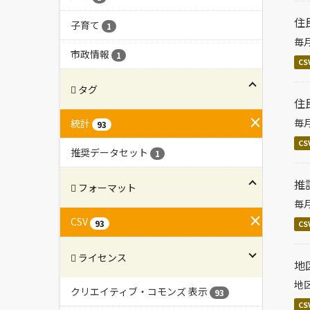
住
子育て
1
毎
市政情報
1
CS
タグ
住
毎
統計
93
CS
推奨データセット
1
推
フォーマット
毎
CSV
93
CS
ライセンス
地
地
クリエイティブ・コモンズ 表示
93
CS