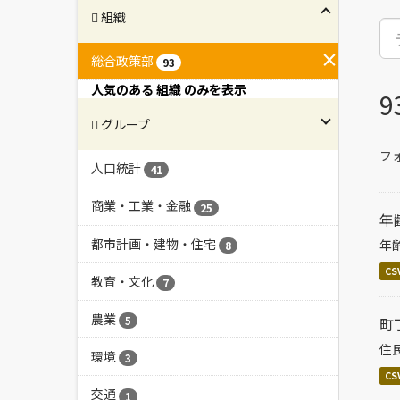
組織
総合政策部
93
人気のある 組織 のみを表示
グループ
フ
人口統計
41
商業・工業・金融
25
年
都市計画・建物・住宅
年
8
CS
教育・文化
7
農業
5
町
住
環境
3
CS
交通
1