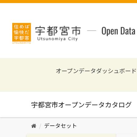
ス
キ
ッ
プ
し
て
内
容
へ
オープンデータダッシュボード
データセット